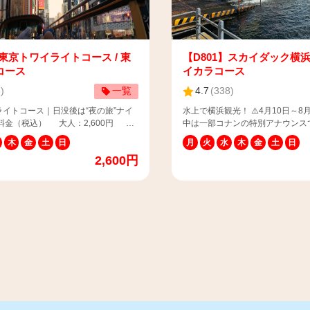
】東京トワイライトコース / 東
【D801】スカイダック横
コース
イカラコース
8
)
一覧
4.7
(
338
)
イトコース｜日没後は“夜の旅”ナイ
水上で横浜観光！ ⚠️4月10日～8
中は一部コナンの特別アナウンス
3
ます。 【📢ご来店のお客様へ】 チケットカウン
木
金
土
日
月
火
水
木
金
土
日
料金 ※3歳以下のお子様は安全上、
ターは12：00～13：30の間、
2,600円
膝上でご乗車いただきますようお願い
ただくことがございますので予め
 📌発着場
します。 ＜スカイダック横浜 チケットカウンタ
三菱ビルディング前1番バス停（〒
ー情報＞ （集合場所）日本丸メ
5 東京都千代田区丸の内2-5-2） 📌チケッ
JR桜木町方面入口・帆船日本丸
はこちら：
で検索される際は「スカイダック
skybus.jp/topics/?
ウンター」で検索をお願いいたします。 【
42893168-405682 ⚠️当コースは
待券・割引券・障がい者用チケッ
S音声ガイダンスを搭載していません。
客様へ】 当サイトで決済の場合
による案内（日本語）のみとなりま
内となります。 当日、スタッフ
コースは定期観光です。一般乗合運送事
どの証明資料をご提示ください。
記ページをご参照ください。
券を忘れずにご持参ください。（
kybus.jp/contract/#stipulations スカ
併用はできません） ※持参を忘
、次世代バイオ燃料「サステオ」※を
価格となります。 【📢乳幼児のお子様（0歳～3