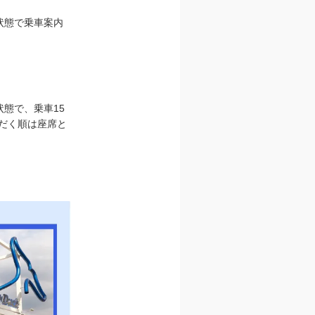
状態で乗車案内
態で、乗車15
だく順は座席と