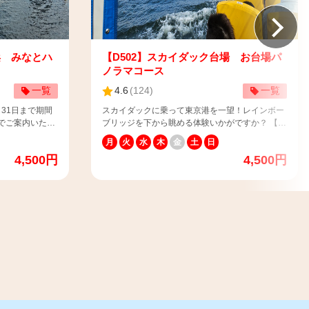
浜 みなとハ
【D502】スカイダック台場 お台場パ
ノラマコース
一覧
4.6
(
124
)
一覧
月31日まで期間
スカイダックに乗って東京港を一望！レインボー
でご案内いたし
ブリッジを下から眺める体験いかがですか？ 【📢
お客様へお願い】 スカイダックでは、傘や日傘の
月
火
水
木
金
土
日
一時閉めさせてい
ご利用が出来ません。 夏季には屋根に日よけシー
4,500円
4,500円
ご了承お願い致
トを設置しておりますが、日差しが気になるお客
様は、お手数ですがお帽子をご用意いただきます
モリアルパーク
ようお願い申し上げます。 また、走行中強い風が
船首側 ※マップ
吹き込みますので、お帽子が飛ばされないよう十
横浜チケットカ
分ご注意ください。 ※飛ばされた場合でも、バス
📢ご招
は停められないので予めご了承ください。 【📢乳
トをご利用のお
幼児のお子様（0歳～3歳）と乗車を希望される保
は通常料金のご案
護者様へ】 乳幼児（席無し・膝上）のお子様と乗
に障がい者手帳な
車を希望されるお客様は 参加人数を選択する欄の
 ※ご招待・割引
「大人+乳幼児（膝上、座席なし）」に大人の人
他の割引券との
数の入力をお願いいたします。 ※乳幼児（0歳～3
れた場合は、通常
歳）料金 ： 平日・休日関係なく、一律 500
円（税込） ＜人数入力例＞ 例１）大人2名・2