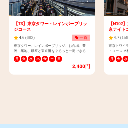
【T3】東京タワー・レインボーブリッ
【N102
ジコース
京ナイト
4.6
(
692
)
一覧
4.7
(
15
東京タワー、レインボーブリッジ、お台場、豊
東京トワイラ
洲、築地、銀座と東京港をぐるっと一周できる一
トコース 📌料金（税込） 大人：2,600円 子
番人気のコース！ 📌運行期間：毎日 📌料金（税
供：1,300円 ※4歳以上12歳以下は子供料金・1
月
火
水
木
金
土
日
月
火
水
込） 【平日】 大人：2,200円 子供：1,100円
歳以上は大人
2,400円
【休日などの特定日】 大人：2,400円 子供：
保護者様の
1,200円 ※4歳以上12歳以下は子供料金・13歳以
申し上げます。 📌所要時間：約50分
上は大人料金 ※3歳以下のお子様は安全上、保護
所：丸の内
者様の膝上でご乗車いただきますようお願い申し
100-000
上げます。 📌所要時間：約50分 📌発着場所：丸
トの使い方
の内三菱ビルディング前1番バス停（〒100-0005
https://www.
東京都千代田区丸の内2-5-2） 📌チケットの使い
ca=3&p=1#n17
方はこちら：https://www.skybus.jp/topics/?
車内にGP
ca=3&p=1#n1742893168-405682 ⚠️当コースは
バスガイド
車内にGPS音声ガイダンスを搭載しています。
す。 ⚠️当
（言語種類：英語・中国語・韓国語） ⚠️当コース
業約款は下
は定期観光です。一般乗合運送事業約款は下記ペ
https://www.s
ージをご参照ください。
イバスには