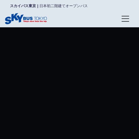
スカイバス東京
日本初二階建てオープンバス
ログイン/予約確認
言語
日本語
English
한국어
简体中文
繁體中文