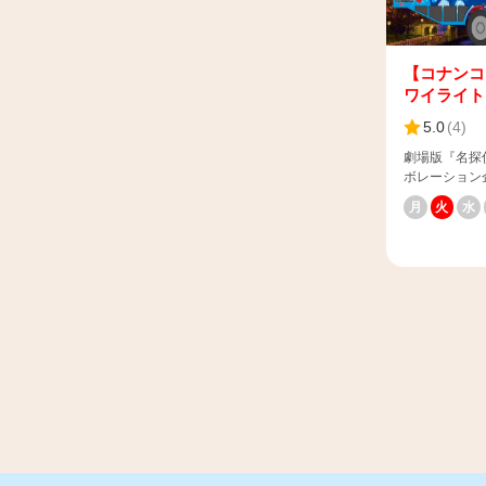
な場合は子供
優れた生物資
方は、安全確
と す
でお願いいたします。 📌所
り、化石燃料
京テレポート
減効果が期待
【コナンコ
台場 お台場
ワイライト
前 （〒135-
レポート駅1F
5.0
(
4
)
https://www.sk
劇場版『名探
ca=3&p=1#n1742
ボレーション
車内にGPS
リジナルグッ
バスガイドに
月
火
水
します！ 水
す。 ⚠️当
刻々と変わる横浜の街なみ 
行業約款（募
ボグッズ付き
参照ください
たしました。
https://www/s
量限定で販売しており
⚠️旅行条件書
様へ】 ご予
https://www.s
カウンターに
イダックが提
間までにお越
https://www.s
ャンセルとな
ございますので
イダック横浜
合場所）日本
入口・帆船日
際は「スカイ