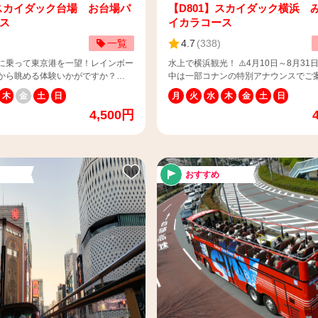
】スカイダック台場 お台場パ
【D801】スカイダック横浜 
ス
イカラコース
一覧
4.7
(
338
)
に乗って東京港を一望！レインボー
水上で横浜観光！ ⚠️4月10日～8月31
から眺める体験いかがですか？
中は一部コナンの特別アナウンスでご
へお願い】 スカイダックでは、傘や
ます。 【📢ご来店のお客様へ】 チケットカウン
木
金
土
日
月
火
水
木
金
土
日
が出来ません。 夏季には屋根に日
ターは12：00～13：30の間、一時閉
4,500円
設置しておりますが、日差しが気に
ただくことがございますので予めご了
、お手数ですがお帽子をご用意いた
します。 ＜スカイダック横浜 チケットカウン
お願い申し上げます。 また、走行
ター情報＞ （集合場所）日本丸メモリ
き込みますので、お帽子が飛ばされ
ク JR桜木町方面入口・帆船日本丸船
ご注意ください。 ※飛ばされた場合
ップで検索される際は「スカイダック
おすすめ
停められないので予めご了承くださ
トカウンター」で検索をお願いいたし
【📢ご招待券・割引券・障がい者用チ
護者様へ】 乳幼児（席無し・膝
利用のお客様へ】 当サイトで決済の場
と乗車を希望されるお客様は 参加
料金のご案内となります。 当日、スタ
る欄の「大人+乳幼児（膝上、座席
がい者手帳などの証明資料をご提示くだ
人の人数の入力をお願いいたしま
ご招待・割引券を忘れずにご持参くだ
児（0歳～3歳）料金 ： 平日・休
の割引券との併用はできません） ※持
一律 500円（税込） ＜人数入
場合は、通常価格となります。 【📢乳幼児のお
）大人2名・2歳児1名でご購入の場合
子様（0歳～3歳）と乗車を希望される
3歳以上）1名、大人+乳幼児
へ】 乳幼児（席無し・膝上）のお子様
なし）（13歳以上）1名」の入力 例
希望されるお客様は 参加人数を選択す