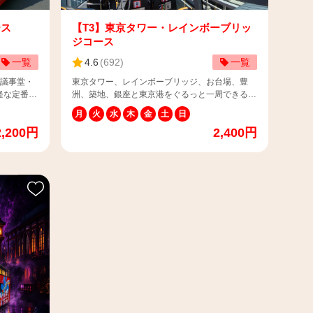
に大人の人
との併用はできません） ※持参を忘れた場合は、
児（0歳～
通常価格となります。 【📢乳幼児のお子様（0歳
、一律
～3歳）と乗車を希望される保護者様へ】 乳幼児
ース
【T3】東京タワー・レインボーブリッ
）大人2
（席無し・膝上）のお子様と乗車を希望されるお
ジコース
大人（13
客様は 参加人数を選択する欄の「大人+乳幼児
一覧
4.6
(
692
)
一覧
席なし）
（膝上、座席なし）」に大人の人数の入力をお願
1名・3歳
いいたします。 ※乳幼児（0歳～3歳）料
会議事堂・
東京タワー、レインボーブリッジ、お台場、豊
：「大人
金 ： 平日・休日関係なく、一律 500円（税
軽な定番コ
洲、築地、銀座と東京港をぐるっと一周できる一
上）1名、
込） ＜人数入力例＞ 例１）大人2名・2歳児1
コース
番人気のコース！ 📌運行期間：毎日 📌料金（税
 この場
名でご購入の場合 ：「大人（13歳以上）1
月
火
水
木
金
土
日
コースがお
込） 【平日】 大人：2,200円 子供：1,100円
は座席を
名、大人+乳幼児（膝上、座席なし）（13歳以
2,200円
2,400円
【休日などの特定日】 大人：2,400円 子供：
歳児1名で
上）1名」の入力 例２）大人1名・3歳児1名、1
00円 子
1,200円 ※4歳以上12歳以下は子供料金・13歳以
上、座席な
歳児1名でご購入の場合 ：「大人+乳幼児
2,200円
上は大人料金 ※3歳以下のお子様は安全上、保護
（膝上、座席なし）（13歳以上）1名、子供（4-
者様の膝上でご乗車いただきますようお願い申し
人目以降は
12歳）1名」の入力 → この場合、2歳児
お子様は安
上げます。 📌所要時間：約50分 📌発着場所：丸
3歳の方で
が保護者の膝上乗車、3歳児は座席を利用。 例
きますよう
の内三菱ビルディング前1番バス停（〒100-0005
いたしま
３）大人2名・1歳児1名・0歳児1名でご購入の場
東京都千代田区丸の内2-5-2） 📌チケットの使い
め保護者
合 ：大人+乳幼児（膝上、座席なし）（13歳
番バス停
方はこちら：https://www.skybus.jp/topics/?
📌運
以上）2名」の入力 ※乳幼児の膝上乗車は大人1
-2） 📌
ca=3&p=1#n1742893168-405682 ⚠️当コースは
金（税
名様につき1人までです。2人目以降は子供料金
車内にGPS音声ガイダンスを搭載しています。
座席な
でご乗車お願い致します。 ※3歳の方で席が必要
（言語種類：英語・中国語・韓国語） ⚠️当コー
1,800円
な場合は子供料金にてご案内いたします。 ※1
スは定期観光です。一般乗合運送事業約款は下記
(膝上、座
歳・2歳の方は、安全確保のため保護者の膝上の
います。
ページをご参照ください。
 子供：
みのご利用でお願いいたします。 📌運行期間：
️当コー
https://www.skybus.jp/contract/#stipulations スカ
土・日・祝日 平日（不定期） 📌料金（税込）：
約款は下記
イバスには、次世代バイオ燃料「サステオ」※を