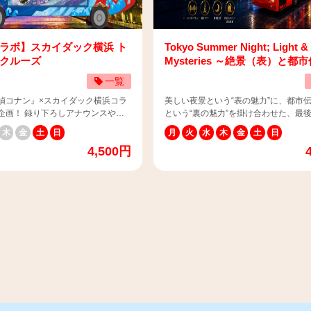
料金を頂きます。 ※1歳・2歳の
以上は大人料金 ※0歳～3歳：大人料金
源（バイオマス）を原料
ページをご参照ください。
保のため保護者の膝上のみのご利用
でご乗車(保護者の膝上にてご利用頂き
るバイオ燃料であ
https://www.skybus.jp/contract/#stipulati
要時間：約60分（東
乳幼児は大人1名様につき1人まで
由来の燃料と比較した場合にCO2削
イバスには、次世代バイオ燃料「サス
駅発） 📌発着場所：スカイダック
目以降は子供料金でご乗車お願い致し
されます。
使用しています。 ※サステオ：食料
ラボ】スカイダック横浜 ト
Tokyo Summer Night; Light &
SKYツーリストインフォメーション
乳幼児（膝上）のご乗車希望され
森林破壊といった問題を起こさない持
クルーズ
Mysteries ～絶景（表）と都
0004 東京都江東区青海1-2-1 東京テ
「大人+乳幼児」欄に人数入力をお願
優れた生物資源（バイオマス）を原料
（裏）～
） 📌チケットの使い方はこちら：
す。 ※3歳の方で席が必要な場合は
一覧
オ燃料であり、化石燃料由来の燃料と
ybus.jp/topics/?
頂きます。 ※1歳・2歳の方は、安全
合にCO2削減効果が期待されます。
偵コナン』×スカイダック横浜コラ
美しい夜景という“表の魅力”に、都市
893168-405682 ⚠️当コースは
め保護者の膝上のみのご利用でお願い
企画！ 録り下ろしアナウンスやオ
という“裏の魅力”を掛け合わせた、最
音声ガイダンスを搭載していません。
す。 📌所要時間：約50～60分 📌出発場所：日本
ズ、特別ラッピング車両を展開いた
させないユニークな納涼体験。立教大
よる案内（日本語）のみとなりま
丸メモリアルパーク スカイダック横浜
木
金
土
日
月
火
水
木
金
土
日
上で横浜観光！夕暮れから夜へ…
した独自のアイデアを商品化しました。
コースは募集型企画旅行です。標準旅
カウンター前 （〒220-0012 神奈川
4,500円
⚠️7月28日追記⚠️ コラ
ントップバスで夜風を感じながらライ
集型企画旅行契約の部）は下記をご
みなとみらい2-1-1） 📌到着場所：日
チケットのオンライン販売は終了い
れた東京の絶景を巡り、体感的な“涼”
。
アルパーク タワーD棟前 スカイダック
 現地チケットカウンターのみで数
らに、ミステリアスな都市伝説に触れ
pan.skybus.jp/contract/#engagement
水・上陸スロープ前 （〒220-0012 
ます。 【📢ご予約のお客
理的な“涼”も味わえる、新感覚の納涼
：
市西区みなとみらい2-1-1） マップは
約時間の２０分前までに、チケット
最後は東京スカイツリー天望デッキか
kybus.jp/contract/#condition ⚠️スカ
https://maps.app.goo.gl/8ozsDyWX5Jd
て受付をお願いいたします。 お時
加え、周辺での飲食、ショッピングも
供する安全事項：
チケットの使い方はこちら：
しにならなかった場合、自動的にキ
ださい！ ♢運行期間：8月31日（月）～ 9月6日
kybus.jp/contract/#overview
https://www.skybus.jp/topics/?
り、他のお客様にお譲りする場合が
（日） ♢料金（税込）：大人：4,700
ca=3&p=1#n1742893168-405682 ⚠️当コースは
、予めご了承ください。 ＜スカ
（4歳～12歳）：3,800円 ♢出発場所（18:00
車内でAI同時通訳をお使いいただけま
 チケットカウンター情報＞ （集
発）：東京丸の内三菱ビル スカイバ
中国語・韓国語はじめ77言語に対応
丸メモリアルパーク JR桜木町方面
場 （東京都千代田区丸の内2-5-2 三菱
QRコードをスマートフォンで読み取
本丸船首側 ※マップで検索される
了場所 (20:00着）：東京スカイツリー ♢ツア
内容が字幕でお楽しみいただけます！
ダック横浜チケットカウンター」で
ー行程：東京丸の内～東京タワー～レ
用の際はスマートフォンをご持参ください