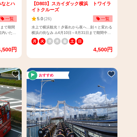
みなとハ
【D803】スカイダック横浜 トワイラ
イトクルーズ
一覧
5.0
(
26
)
一覧
日まで期間
水上で横浜観光！夕暮れから夜へ…刻々と変わる
案内いたし
横浜の街なみ ⚠️4月10日～8月31日まで期間中は
一部コナンの特別アナウンスでご案内いたしま
月
火
水
木
金
土
日
めさせてい
す。 【📢ご予約のお客様へ】 ご予約時間の２０
4,500円
4,500円
承お願い致
分前までに、チケットカウンターにて受付をお願
いいたします。 お時間までにお越しにならなか
アルパー
った場合、自動的にキャンセルとなり、他のお客
首側 ※マ
様にお譲りする場合がございますので、予めご了
横浜チケッ
承ください。 ＜スカイダック横浜 チケットカ
おすすめ
ます。
ウンター情報＞ （集合場所）日本丸メモリアル
ケットをご
パーク JR桜木町方面入口・帆船日本丸船首側
合は通常
※マップで検索される際は「スカイダック横浜チ
ッフに障
ケットカウンター」で検索をお願いいたします。
さい。 ※
【📢ご招待券・割引券・障がい者用チケットをご
さい。（他
利用のお客様へ】 上記割引をご利用のお客様は
参を忘れた
スカイバスコールセンターにご連絡をお願いいた
します。 当サイトで決済の場合は通常料金のご
保護者様
案内となります。 当日、スタッフに障がい者手
と乗車を
帳などの証明資料をご提示ください。 ※ご招待・
る欄の
割引券を忘れずにご持参ください。（他の割引券