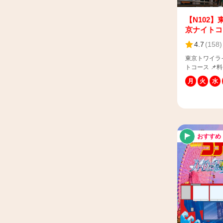
２）大人1名
東京夜景
合 ：「大人
歳以上）1名、
【N102】
皇居
→ この場
京ナイトコ
車、3歳児は
毎日運行
4.7
(
158
)
1名・0歳児
児（膝上、座
期間限定
東京トワイラ
※乳幼児の膝
トコース 📌料金（税込） 大人：2,600円 子
す。2人目以
東京タワー
供：1,300円 ※4歳以上12歳以下は子供料金・13
す。 ※3歳
月
火
水
歳以上は大人
ご案内いたし
レインボーブリッジ
保護者様の膝
保のため保護
申し上げます。 📌所要時間：約50分 
お台場噴水ショー
します。 📌運行期間：不定期運行（土日祝日は
所：丸の内三
運行） 📌料
100-0005
東京スカイツリー
（膝上、座席無
ットの使い方
子供：1,80
おすすめ
https://www.sk
乳幼児（膝上
ca=3&p=1#n1742
4,000円 子供：2,00
車内にGPS
は子供料金・
バスガイドに
歳：大人料金
す。 ⚠️当
ご利用頂きま
事業約款は下
き1人までで
https://www.sky
お願い致し
イバスには、
希望されるお
使用していま
力をお願いい
森林破壊とい