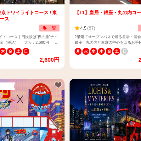
・3歳児1名、1歳児1名でご購入の場
「大人+乳幼児（膝上、座席なし）」
+乳幼児（膝上、座席なし）（13
数の入力をお願いいたします。 ※乳幼
子供（4-12歳）1名」の入力
3歳）料金 ： 平日・休日関係なく
東京トワイライトコース / 東
【T1】皇居・銀座・丸の内コ
合、2歳児が保護者の膝上乗
500円（税込） ＜人数入力例＞ 例１
ース
座席を利用。 例３）大人2名・1歳児
名・2歳児1名でご購入の場合 ：「
一覧
4.5
(
87
)
1名でご購入の場合 ：大人+乳幼
歳以上）1名、大人+乳幼児（膝上、座
席なし）（13歳以上）2名」の入力
（13歳以上）1名」の入力 例２）大人
イトコース｜日没後は“夜の旅”ナイ
2階建てオープンバスで巡る皇居・国
上乗車は大人1名様につき1人までで
児1名、1歳児1名でご購入の場合 
銀座・丸の内と東京の中心を回るお手
降は子供料金でご乗車お願い致しま
+乳幼児（膝上、座席なし）（13歳以
ースです。 スカイバス運行開始からの
の方で席が必要な場合は子供料金にて
木
金
土
日
子供（4-12歳）1名」の入力 →
月
火
水
木
金
土
日
料金 ※3歳以下のお子様は安全上、
で、短い時間で東京を感じるならこの
ます。 ※1歳・2歳の方は、安全確
合、2歳児が保護者の膝上乗車、3歳児
2,600円
上でご乗車いただきますようお願い
すすめです。 📌運行期間：平日・土曜日・祝日
者の膝上のみのご利用でお願いいた
利用。 例３）大人2名・1歳児1名・0
発着場
📌料金（税込） 【平日】 大人：2,0
ご購入の場合 ：大人+乳幼児（膝
菱ビルディング前1番バス停（〒
供：1,000円 【土曜日・祝日】 大人：
金（税込） 【平日】 大人 + 乳幼児
し）（13歳以上）2名」の入力 ※乳幼児の膝上乗
 東京都千代田区丸の内2-5-2） 📌チケ
子供：1,100円 ※4歳以上12歳以下は子供料
し）：4,100円 大人：3,600円
車は大人1名様につき1人までです。2
はこちら：
金・13歳以上は大人料金 ※3歳以下の
0円 【休日などの特定日】 大人 +
子供料金でご乗車お願い致します。 ※
ybus.jp/topics/?
全上、保護者様の膝上でご乗車いただ
、座席無し）：4,500円 大人：
席が必要な場合は子供料金にてご案内
893168-405682 ⚠️当コースは
お願い申し上げます。 📌所要時間：約50分 📌発
0円 ※4歳以上12歳以下
す。 ※1歳・2歳の方は、安全確保のた
音声ガイダンスを搭載していません。
着場所：丸の内三菱ビルディング前1
13歳以上は大人料金 ※0歳～3
の膝上のみのご利用でお願いいたします。 
よる案内（日本語）のみとなりま
（〒100-0005 東京都千代田区丸の内2-5
＋500円でご乗車(保護者の膝上にて
行期間：月・火・木・金・土・日 📌料
コースは定期観光です。一般乗合運送
チケットの使い方はこちら：
す。) 乳幼児は大人1名様につ
込） 【平日】 大人＋乳幼児 (膝上、
記ページをご参照ください。
https://www.skybus.jp/topics/?
す。2人目以降は子供料金でご乗車
し)：4,100円 大人：3,600円 子供：
bus.jp/contract/#stipulations スカ
ca=3&p=1#n1742893168-405682 ⚠️当コースは
ます。 乳幼児（膝上）のご乗車
【休日などの特定日】 大人＋乳幼児 
次世代バイオ燃料「サステオ」※を
車内にGPS音声ガイダンスを搭載して
客様は「大人+乳幼児」欄に人数入
席なし)：4,500円 大人：4,000円
す。 ※サステオ：食料との競合や
（言語種類：英語・中国語・韓国語） ⚠
たします。 ※3歳の方で席が必要
2,000円 ※4歳以上12歳以下は子供料金・13歳
った問題を起こさない持続可能性に
スは定期観光です。一般乗合運送事業