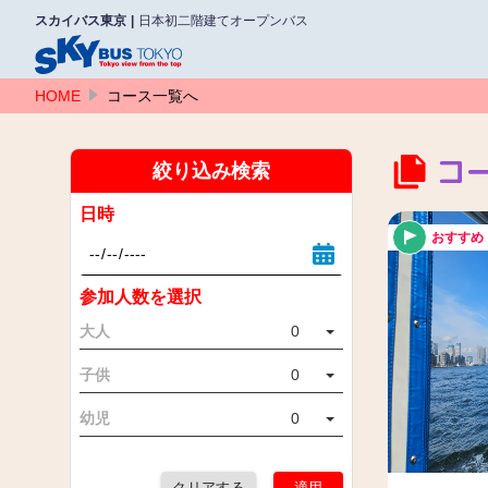
スカイバス東京
日本初二階建てオープンバス
HOME
コース一覧へ
コ
絞り込み検索
日時
おすすめ
参加人数を選択
大人
0
子供
0
幼児
0
クリアする
適用