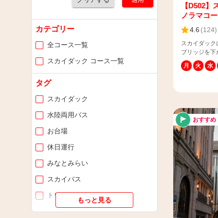
【D502
ノラマコー
カテゴリー
4.6
(
124
)
スカイダック
全コース一覧
ブリッジを下
スカイダック コース一覧
【📢お客様
月
火
水
日傘のご利用
よけシートを
タグ
なるお客様は
だきますよう
スカイダック
中強い風が吹
ないよう十分
水陸両用バス
おすすめ
でも、バスは
お台場
い。 【📢乳幼児のお子様（0歳～3歳）と乗車を
希望される保
休日運行
上）のお子様
人数を選択す
みなとみらい
なし）」に大
す。 ※乳幼
スカイバス
日関係なく、
力例＞ 例１
トワイライト
もっと見る
：「大人（1
（膝上、座席
ナイトツアー