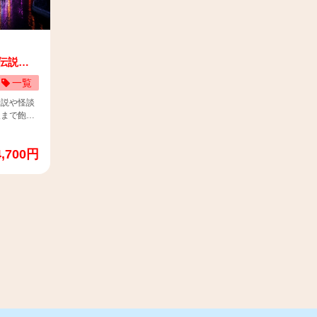
＋500円
【休日および特定日】 大人＋乳幼児 (膝上、座
使用しています。 ※サステオ：食料との競合や
ます。)
席なし)：4,500円 大人：4,000円 子供：
ons スカ
森林破壊といった問題を起こさない持続可能性に
です。2人
2,000円 【平日】 大人＋乳幼児 (膝上、座席な
テオ」※を
優れた生物資源（バイオマス）を原料とするバイ
ます。
し)：4,100円 大人：3,600円 子供：1,800円
との競合や
オ燃料であり、化石燃料由来の燃料と比較した場
るお客様は
※4歳以上12歳以下は子供料金・13歳以上は大
続可能性に
合にCO2削減効果が期待されます。
市伝説
いいたしま
人料金 ※0歳～3歳：大人料金＋500円でご乗車
とするバイ
子供料金を
(保護者の膝上にてご利用頂きます。) 乳幼児
一覧
比較した場
確保のた
は大人1名様につき1人までです。2人目以降は子
伝説や怪談
いたしま
供料金でご乗車お願い致します。 乳幼児
後まで飽き
（膝上）のご乗車希望されるお客様は「大人+乳
学生が考案
 チケット
幼児」欄に人数入力をお願いいたします。 ※3
 オープ
県横浜市西区
歳の方で席が必要な場合は子供料金を頂きます。
4,700円
トアップさ
本丸メモリ
※1歳・2歳の方は、安全確保のため保護者の膝
を満喫。さ
横浜 入
上のみのご利用でお願いいたします。 📌所要時
ることで心
神奈川県横浜
間：約40分(陸上10分・水上30分） 📌発着場所：
体験です。
こちら：
日本丸メモリアルパーク スカイダック横浜 チケ
らの絶景に
vS77t6 📌
ットカウンター前 （〒220-0012 神奈川県横浜市
お楽しみく
西区みなとみらい2-1-1） 📌チケットの使い方は
こちら：https://www.skybus.jp/topics/?
円 子供
ca=3&p=1#n1742893168-405682 ⚠️当コースは
す。英語・
車内でAI同時通訳をお使いいただけます。英語・
ス1番乗り
。 車内の
中国語・韓国語はじめ77言語に対応。 車内の
ビル） ♢終
ると、通訳
QRコードをスマートフォンで読み取ると、通訳
 ※ご利
内容が字幕でお楽しみいただけます！ ※ご利
インボーブ
。 ⚠️
用の際はスマートフォンをご持参ください。 ⚠️