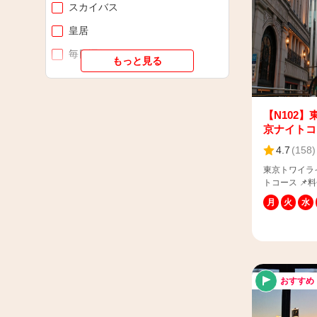
スカイバス
合場所）日本
入口・帆船日
皇居
際は「スカイ
検索をお願いいたします
毎日運行
もっと見る
券・障がい者
上記割引をご
トワイライト
ンターにご連
ナイトツアー
で決済の場合
当日、スタッ
【N102】
東京夜景
ご提示くださ
京ナイトコ
持参ください
お台場
4.7
(
158
)
ん） ※持参
す。 ※グッ
休日運行
東京トワイラ
みの割引となり
トコース 📌料金（税込） 大人：2,600円 子
数入力例＞ 
供：1,300円 ※4歳以上12歳以下は子供料金・13
場合 ：「大
月
火
水
歳以上は大人
児（膝上、座
保護者様の膝
例２）大人1
申し上げます。 📌所要時間：約50分 
場合 ：「大
所：丸の内三
（13歳以上）
100-0005
→ この場
ットの使い方
車、3歳児は
おすすめ
https://www.sk
1名・0歳児
ca=3&p=1#n1742
児（膝上、座
車内にGPS