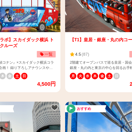
ラボ】スカイダック横浜 ト
【T1】皇居・銀座・丸の内コ
クルーズ
一覧
4.5
(
87
)
偵コナン』×スカイダック横浜コラ
2階建てオープンバスで巡る皇居・国
企画！ 録り下ろしアナウンスやオ
銀座・丸の内と東京の中心を回るお手
ズ、特別ラッピング車両を展開いた
ースです。 スカイバス運行開始からの
木
金
土
日
月
火
水
木
金
土
日
上で横浜観光！夕暮れから夜へ…
で、短い時間で東京を感じるならこの
4,500円
⚠️7月28日追記⚠️ コラ
すすめです。 📌運行期間：平日・土曜日・祝日
チケットのオンライン販売は終了い
📌料金（税込） 【平日】 大人：2,0
 現地チケットカウンターのみで数
供：1,000円 【土曜日・祝日】 大人：
ます。 【📢ご予約のお客
子供：1,100円 ※4歳以上12歳以下は子供料
約時間の２０分前までに、チケット
金・13歳以上は大人料金 ※3歳以下の
おすすめ
て受付をお願いいたします。 お時
全上、保護者様の膝上でご乗車いただ
しにならなかった場合、自動的にキ
お願い申し上げます。 📌所要時間：約50分 📌発
り、他のお客様にお譲りする場合が
着場所：丸の内三菱ビルディング前1
、予めご了承ください。 ＜スカ
（〒100-0005 東京都千代田区丸の内2-5
 チケットカウンター情報＞ （集
チケットの使い方はこちら：