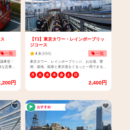
ース
【T3】東京タワー・レインボーブリッ
ジコース
一覧
4.6
(
694
)
一覧
会議事堂・
東京タワー、レインボーブリッジ、お台場、豊
軽な定番コ
洲、築地、銀座と東京港をぐるっと一周できる一
コース
番人気のコース！ 📌運行期間：毎日 📌料金（税
月
火
水
木
金
土
日
コースがお
込） 【平日】 大人：2,200円 子供：1,100円
2,200円
2,400円
【休日などの特定日】 大人：2,400円 子供：
00円 子
1,200円 ※4歳以上12歳以下は子供料金・13歳以
2,200円
上は大人料金 ※3歳以下のお子様は安全上、保護
者様の膝上でご乗車いただきますようお願い申し
お子様は安
上げます。 📌所要時間：約50分 📌発着場所：丸
おすすめ
きますよう
の内三菱ビルディング前1番バス停（〒100-0005
東京都千代田区丸の内2-5-2） 📌チケットの使い
番バス停
方はこちら：https://www.skybus.jp/topics/?
-2） 📌
ca=3&p=1#n1742893168-405682 ⚠️当コースは
車内にGPS音声ガイダンスを搭載しています。