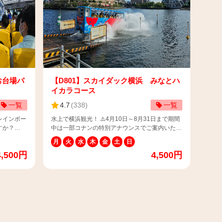
（言語種類：英語・中国語・韓国語） ⚠️当コー
スは定期観光です。一般乗合運送事業約款は下記
います。
ページをご参照ください。
️当コー
https://www.skybus.jp/contract/#stipulations スカ
約款は下記
イバスには、次世代バイオ燃料「サステオ」※を
使用しています。 ※サステオ：食料との競合や
ons スカ
森林破壊といった問題を起こさない持続可能性に
テオ」※を
優れた生物資源（バイオマス）を原料とするバイ
との競合や
オ燃料であり、化石燃料由来の燃料と比較した場
お台場パ
【D801】スカイダック横浜 みなとハ
続可能性に
合にCO2削減効果が期待されます。
イカラコース
とするバイ
一覧
4.7
(
338
)
一覧
比較した場
レインボー
水上で横浜観光！ ⚠️4月10日～8月31日まで期間
すか？
中は一部コナンの特別アナウンスでご案内いたし
は、傘や
ます。 【📢ご来店のお客様へ】 チケットカウン
月
火
水
木
金
土
日
屋根に日
ターは12：00～13：30の間、一時閉めさせてい
4,500円
4,500円
差しが気に
ただくことがございますので予めご了承お願い致
ご用意いた
します。 ＜スカイダック横浜 チケットカウン
た、走行
ター情報＞ （集合場所）日本丸メモリアルパー
が飛ばされ
ク JR桜木町方面入口・帆船日本丸船首側 ※マ
された場合
ップで検索される際は「スカイダック横浜チケッ
了承くださ
トカウンター」で検索をお願いいたします。
【📢ご招待券・割引券・障がい者用チケットをご
し・膝
利用のお客様へ】 当サイトで決済の場合は通常