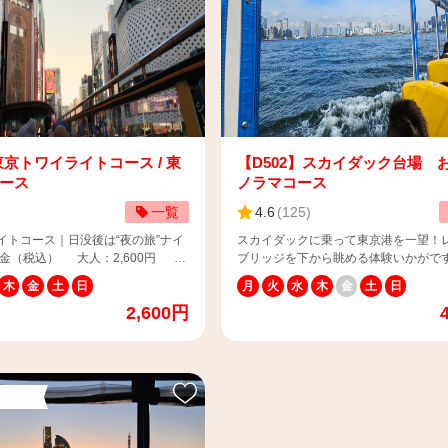
丸メモリアルパーク JR桜木町方面
https://www.skybus.jp/topics/?
本丸船首側 ※マップで検索される
ca=3&p=1#n1742893168-405682 ⚠️当コースは
ダック横浜チケットカウンター」で
車内にGPS音声ガイダンスを搭載して
。 【📢ご招待券・割引
（言語種類：英語・中国語・韓国語） ⚠
用チケットをご利用のお客様へ】
スは定期観光です。一般乗合運送事業
利用のお客様はスカイバスコールセ
ページをご参照ください。
絡をお願いいたします。 当サイト
https://www.skybus.jp/contract/#stipulati
は通常料金のご案内となります。
イバスには、次世代バイオ燃料「サス
フに障がい者手帳などの証明資料を
使用しています。 ※サステオ：食料
東京トワイライトコース / 東
【D502】スカイダック台場 
い。 ※ご招待・割引券を忘れずにご
森林破壊といった問題を起こさない持
ース
ノラマコース
。（他の割引券との併用はできませ
優れた生物資源（バイオマス）を原料
一覧
4.6
(
125
)
を忘れた場合は、通常価格となりま
オ燃料であり、化石燃料由来の燃料と
ズの割引はございません。チケットの
合にCO2削減効果が期待されます。
イトコース｜日没後は“夜の旅”ナイ
スカイダックに乗って東京港を一望！
ますのでご注意ください。 ＜人
ブリッジを下から眺める体験いかがで
例１）大人2名・2歳児1名でご購入の
【📢お客様へお願い】 スカイダックで
人（13歳以上）1名、大人+乳幼
木
金
土
日
月
火
水
木
金
土
日
料金 ※3歳以下のお子様は安全上、
日傘のご利用が出来ません。 夏季には
席なし）（13歳以上）1名」の入力
2,600円
上でご乗車いただきますようお願い
よけシートを設置しておりますが、日
名・3歳児1名、1歳児1名でご購入の
発着場
なるお客様は、お手数ですがお帽子を
人+乳幼児（膝上、座席なし）
菱ビルディング前1番バス停（〒
だきますようお願い申し上げます。 ま
1名、子供（4-12歳）1名」の入力
 東京都千代田区丸の内2-5-2） 📌チケ
中強い風が吹き込みますので、お帽子
合、2歳児が保護者の膝上乗
はこちら：
ないよう十分ご注意ください。 ※飛ば
座席を利用。 例３）大人2名・1歳児
ybus.jp/topics/?
でも、バスは停められないので予めご
1名でご購入の場合 ：大人+乳幼
893168-405682 ⚠️当コースは
い。 【📢乳幼児のお子様（0歳～3歳）と乗車を
席なし）（13歳以上）2名」の入力
音声ガイダンスを搭載していません。
希望される保護者様へ】 乳幼児（席無