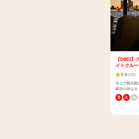
【📢乳幼児
バスガイドに
される保護者
す。 ⚠️当
名様につき1
事業約款は下
でご乗車お願
https://www.sky
な場合は子供
イバスには、
歳・2歳の方
使用していま
みのご利用でお願い
森林破壊とい
土・日・祝日 平日(不定期
優れた生物資
以上12歳以
と す
【休日および
り、化石燃料
4,000円 
減効果が期待
【D803
のみ）：4,5
イトクルー
【平日】 大
乳幼児 (膝上
5.0
(
26
)
子供（乗車のみ）：1,
水上で横浜観
分(陸上10分
横浜の街なみ 
モリアルパー
一部コナンの
ンター前 （〒
月
火
水
す。 【📢ご予約のお客様へ】 ご予約時間の２０
とみらい2-1
分前までに、
https://www.sk
いいたします
ca=3&p=1#n1742
った場合、自
車内でAI同
様にお譲りす
中国語・韓国
承ください。 ＜スカイダック横浜 チケットカ
QRコードを
ウンター情報
内容が字幕で