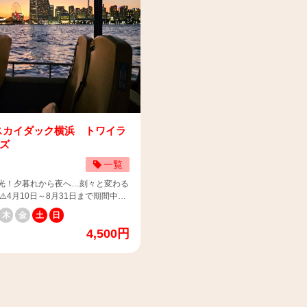
のお子様（0歳～3歳）と乗車を希望
よる案内（日本語）のみとなりま
上）のお子様と乗車を希望されるお客様
様へ】 ※乳幼児の膝上乗車は大人1
コースは定期観光です。一般乗合運送
人数を選択する欄の「大人+乳幼児（
人までです。2人目以降は子供料金
記ページをご参照ください。
なし）」に大人の人数の入力をお願い
い致します。 ※3歳の方で席が必要
bus.jp/contract/#stipulations スカ
す。 ※乳幼児（0歳～3歳）料金 ：
料金にてご案内いたします。 ※1
次世代バイオ燃料「サステオ」※を
日関係なく、一律 500円（税込） 
は、安全確保のため保護者の膝上の
す。 ※サステオ：食料との競合や
力例＞ 例１）大人2名・2歳児1名でご
いたします。 📌運行期間
った問題を起こさない持続可能性に
：「大人（13歳以上）1名、大人+
) 📌料金（税込）※4歳
源（バイオマス）を原料
（膝上、座席なし）（13歳以上）1名」
下は子供料金・13歳以上は大人料金
るバイオ燃料であ
２）大人1名・3歳児1名、1歳児1名で
特定日】 大人（乗車のみ）：
由来の燃料と比較した場合にCO2削
合 ：「大人+乳幼児（膝上、座席な
大人＋乳幼児 (膝上、座席なし)（乗車
されます。
歳以上）1名、子供（4-12歳）1名」の
】スカイダック横浜 トワイラ
00円 子供（乗車のみ）：2,000円
→ この場合、2歳児が保護者の
ズ
人（乗車のみ）：3,600円 大人＋
車、3歳児は座席を利用。 例３）大人2
、座席なし)（乗車のみ）：4,100円
一覧
1名・0歳児1名でご購入の場合 ：
800円 📌所要時間：約40
児（膝上、座席なし）（13歳以上）2
光！夕暮れから夜へ…刻々と変わる
・水上30分） 📌発着場所：日本丸メ
※乳幼児の膝上乗車は大人1名様につき
⚠️4月10日～8月31日まで期間中は
ク スカイダック横浜 チケットカウ
す。2人目以降は子供料金でご乗車お
特別アナウンスでご案内いたしま
220-0012 神奈川県横浜市西区みな
木
金
土
日
す。 ※3歳の方で席が必要な場合は子
-1） 📌チケットの使い方はこちら：
ご案内いたします。 ※1歳・2歳の方は
4,500円
チケットカウンターにて受付をお願
ybus.jp/topics/?
保のため保護者の膝上のみのご利用で
。 お時間までにお越しにならなか
893168-405682 ⚠️当コースは
します。 📌運行期間：不定期運行（土日祝日は
動的にキャンセルとなり、他のお客
時通訳をお使いいただけます。英語・
運行） 📌料金（税込） 【平日】 大人
る場合がございますので、予めご了
語はじめ77言語に対応。 車内の
（膝上、座席無し）：4,100円 大人：3
スマートフォンで読み取ると、通訳
子供：1,800円 【休日などの特定日】
＞ （集合場所）日本丸メモリアル
お楽しみいただけます！ ※ご利
乳幼児（膝上、座席無し）：4,500円